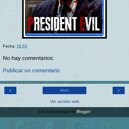
Fecha:
16:53
No hay comentarios:
Publicar un comentario
‹
›
Inicio
Ver versión web
Con la tecnología de
Blogger
.