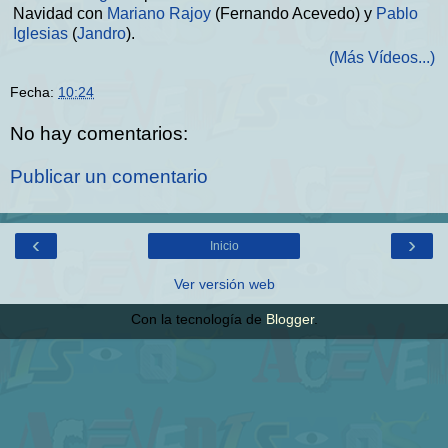
Navidad con
Mariano Rajoy
(Fernando Acevedo) y
Pablo
Iglesias
(
Jandro
).
(Más Vídeos...)
Fecha:
10:24
No hay comentarios:
Publicar un comentario
‹
›
Inicio
Ver versión web
Con la tecnología de
Blogger
.