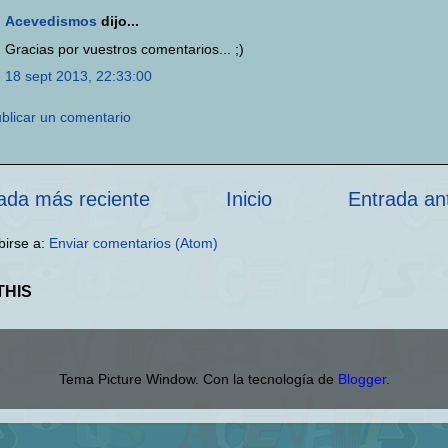
Acevedismos
dijo...
Gracias por vuestros comentarios... ;)
18 sept 2013, 22:33:00
blicar un comentario
ada más reciente
Inicio
Entrada an
birse a:
Enviar comentarios (Atom)
THIS
Tema Picture Window. Con la tecnología de
Blogger
.