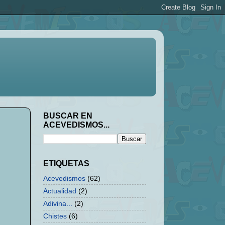
BUSCAR EN
ACEVEDISMOS...
ETIQUETAS
Acevedismos
(62)
Actualidad
(2)
Adivina...
(2)
Chistes
(6)