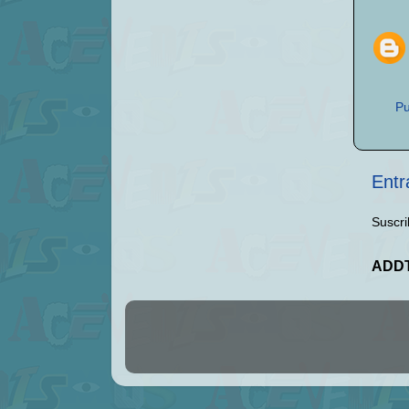
Pu
Entr
Suscri
ADD