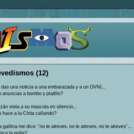
vedismos (12)
s das una noticia a una embarazada y a un OVNI...
o anuncias a bombo y platillo?
rzán viola a su mascota en silencio...
o hace a la Chita callando?
 gallina me dice: "no te atreves, no te atreves, no te atreves"...
ica la polla?