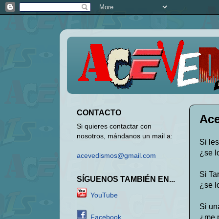
CONTACTO
Ace
Si quieres contactar con
nosotros, mándanos un mail a:
Si le
¿se l
acevedismos@gmail.com
Si Ta
SÍGUENOS TAMBIÉN EN...
¿se l
YouTube
Si una
¿me p
Facebook